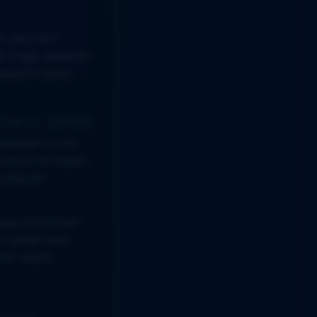
n akurat**
if tinggi, pasaran
payout*) yang
erbaru 2026
rbatasan kuota
 solusi terdepan,
 populer:
gguna iOS dan
an papan skor
kan saldo