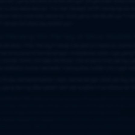
pemain yang berada di area dengan sinyal tidak stabil ata
 kuota data seluler. Format Sbobet WAP memangkas s
sakan teks esensial pasaran bola yang membuatnya **mem
* tanpa kendala lag sedikit pun.
s Menang Mix Parlay di Situs Sbobet A
nda atau **Mix Parlay** tetap menjadi primadona utama 
 karena potensi kemenangan multiplikasi odds-nya yang 
odal minim. Kendati demikian, merangkai tiket parlay 
 statistik, bukan sekadar insting atau keberuntungan be
nda memaksimalkan rasio kemenangan tiket parlay, ber
u yang sering diterapkan oleh para petaruh profesional S
mbinasi Tim:
Batasi keserakahan Anda saat memilih ti
tetap realistis dan aman, pilihlah kombinasi berkisar **
 tim** saja di dalam satu lembar tiket parlay Anda.
s Data Head-to-Head:
Selalu lakukan riset mendalam t
ang terakhir, daftar absensi pemain kunci akibat akumul
otivasi tim untuk mengamankan poin klasemen.