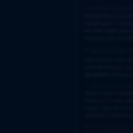
Taruhan Correct
Metode bertaruh den
(misalnya 2-1, 1-3, 0
taruhan tebak skor d
fantastis dan berli
Fleksibilita
Aktivitas taruhan se
internet ataupun sin
2X45WIN
mendukung
📱 SBOBET88 Mobi
Sistem antarmuka b
Android. Format mob
instan, laporan liv
secepat 2 menit la
📠 Format SBOBET