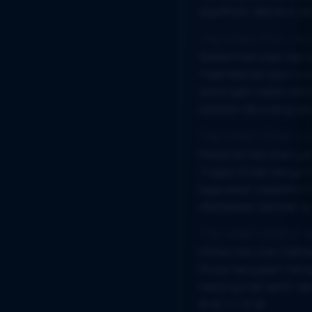
signifikan. Berikut 
Taruhan Full Ha
Sistem taruhan ber
**pemberian poin (v
setengah, kalah set
setelah dikurangi at
Taruhan Over Un
Pasaran taruhan yan
Tugas Anda hanya mem
laga akan melebihi (
ditetapkan bandar p
Taruhan Odd Eve
Pilihan taruhan 50:
Anda hanyalah menga
hasilnya berakhir de
0-0, 1-1, 2-0.