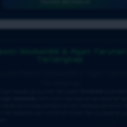
PASANG MIX PARLAY
esmi Sbobet88 & Agen Taruhan
Terlengkap
 Link Resmi Sbobet88 & Agen Taruh
Terlengkap
f login Sbobet yang aman dan stabil?
2X45WIN
sedia
link
n
login sbobet88
resmi untuk memastikan pengalaman be
 tanpa terkendala pemblokiran ISP. Sebagai distributor be
mendapatkan jalur pintas termudah menuju pasaran jud
em.