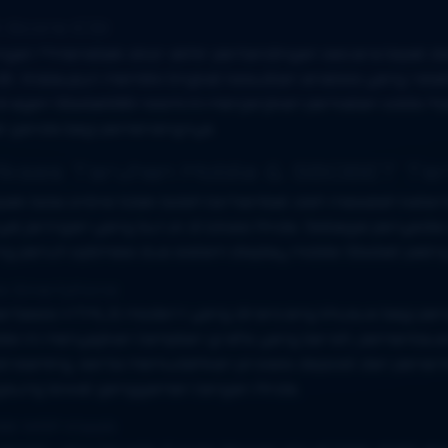
 Score (CS)
gan **menebak skor akhir pertandingan secara tepat da
-0). Walaupun memiliki tingkat kesulitan analisis yang relat
i agen Sbobet88 resmi ini menjanjikan perkalian odds (*
pat ganda bagi pemenangnya.
s Akses Taruhan Mobile & SBOBET T
pak bola online tidak boleh terhambat oleh masalah kete
yal jaringan yang buruk di lokasi Anda. Sebagai penyedia
 penuh optimasi dua sistem display mobile Sbobet paling
le Smartphone
erbasis HTML5 modern yang dirancang khusus bagi pen
ile ini menyajikan tampilan grafis yang bersih, pemantau
e streaming, serta memudahkan proses deposit dan penari
ngsung lewat genggaman tangan Anda.
88 WAP Klasik