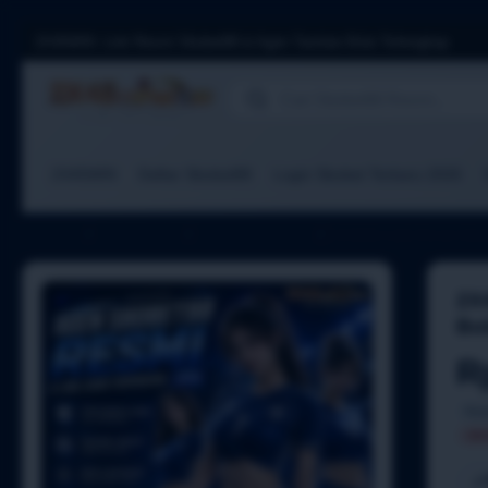
2X45WIN: Link Resmi Sbobet88 & Agen Taruhan Bola Terlengkap
2X45WIN
Daftar Sbobet88
Login Sbobet Terbaru 2026
2X45WIN
/
Daftar Sbobet88
/
Login Sbobet Terbaru
/
2X45WIN: Link Resmi Sbob
2X
Bo
R
Terj
SB