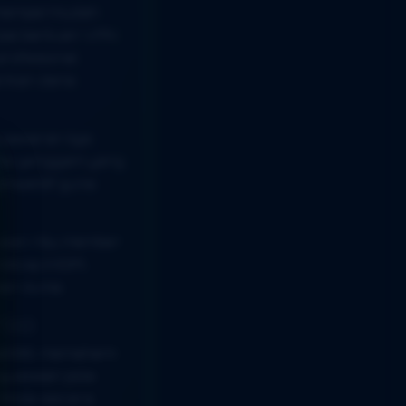
r mempermudah
anpa bantuan VPN
profesional
rikan dana
 pasaran liga
ersi genggam yang
ompetitif guna
tusan ribu member
ndicap (HDP),
lan dunia.
T88
et88, memahami
nguasaan pola
) Anda secara