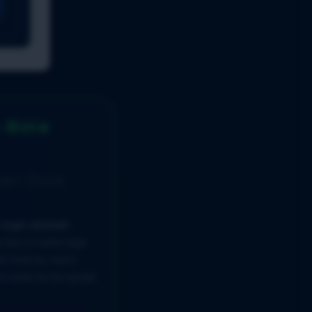
 Bola
an Bola
 login sbobet
rtaruh olahraga
rlisensi, kami
i bola terlengkap