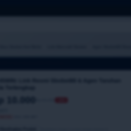
Situs Sbobet Anti Blokir
Link Alternatif Sbobet
Agen Sbobet88 Res
et88 & Agen Taruhan Bola Terlengkap
45WIN: Link Resmi Sbobet88 & Agen Taruhan
la Terlengkap
p 10.000
Rp 50.000
-20%
ual 2
OBET88
SKU:
SBO BET
Bandingkan Produk
Bandingkan hingga 5 produk dengan bantuan AI