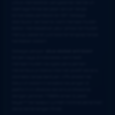
untuk memastikan pengalaman bertaruh
olahraga Anda berjalan lancar tanpa
terkendala pemblokiran ISP. Sebagai
distributor berlisensi, kami mempermudah
bettor mendapatkan jalur pintas termudah
menuju pasaran judi bola terlengkap tanpa
hambatan sistem.
Sebagai pelopor
situs sbobet anti blokir
terpercaya di Indonesia, kami hadir
mempermudah navigasi para pemain
menembus proteksi internet positif secara
otomatis tanpa bantuan VPN eksternal.
Seluruh sistem transaksi keuangan di
platform ini dikelola secara profesional
dengan jaminan **100% aman & pasti
bayar** berapapun jumlah nominal penarikan
dana kemenangan Anda.