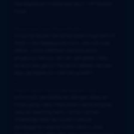
mendapatkan kredensial akun VIP Sbobet
Anda:
1
Akses Link Login Resmi Sbobet
Kunjungi tautan beranda tepercaya kami di
https://techappsguide.com/, lalu klik opsi
daftar untuk dialihkan secara aman
langsung menuju server pengisian data
terenkripsi yang **terjamin bebas nawala
atau pemblokiran internet positif**.
2
Proses Daftar Sbobet88 Secara Valid
Isi formulir pendaftaran dengan data diri
Anda yang valid. Masukkan nama lengkap
sesuai rekening bank, nomor kontak
WhatsApp aktif, serta pilih metode
pembayaran utama (QRIS, Bank Lokal