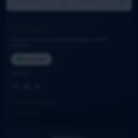
BUTUH BANTUAN?
Hubungi kami melalui Official WhatsApp interaktif
sekarang.
Kirim Pesan
Ikuti kami:
TENTANG 2X45WIN
Tentang Kami
Kontak Kami
Syarat & Ketentuan
FAQ Sbobet88
Selengkapnya