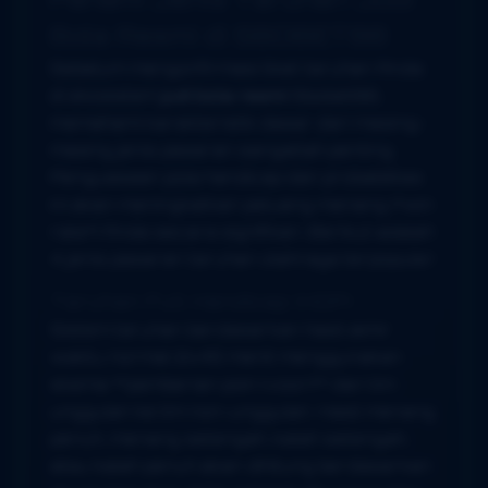
Bola Resmi di SBOBET88
Sebelum mengonfirmasi tiket taruhan Anda
di ekosistem
judi bola resmi
Sbobet88,
memahami karakteristik dasar dari masing-
masing jenis pasaran sangatlah penting.
Penguasaan pola handicap dan probabilitas
ini akan meningkatkan peluang menang (*win
rate*) Anda secara signifikan. Berikut adalah
4 jenis pasaran taruhan olahraga terpopuler:
Taruhan Full Handicap (HDP)
Sistem taruhan berdasarkan hasil akhir
waktu normal 2x45 menit menggunakan
skema **pemberian poin (voor)** dari tim
unggulan ke tim non-unggulan. Hasil menang
penuh, menang setengah, kalah setengah,
atau kalah penuh akan dihitung berdasarkan