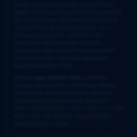
Melalui integrasi teknologi muktahir, Anda
dapat memantau pergerakan bursa pasaran
liga cacing hingga liga besar Eropa secara
*real-time* lewat desktop maupun versi
genggam yang super responsif. Kami
menyajikan kalkulasi odds yang adil,
transparan, dan kompetitif guna menjamin
nilai kemenangan maksimal bagi setiap
keputusan betting Anda.
Sebagai
agen sbobet resmi
, 2X45WIN
bangga menjadi pilihan utama bagi ratusan
ribu member aktif yang mencari pasaran
terlengkap berkualitas tinggi, mulai dari
Asian Handicap (HDP), Over Under (O/U), Odd
Even (O/E), 1x2, Outright, hingga taruhan
sepak bola jalan dunia.
Pahami Jenis Taruhan Judi