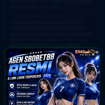
akumulasi skor akhir setelah dikurangi atau
ditambah nilai voor tersebut.
Taruhan Over Under (OU)
Pasaran taruhan yang sangat diminati
karena praktis tanpa perlu menebak tim
pemenang. Tugas Anda hanya memprediksi
apakah **total akumulasi gol** dari kedua
belah pihak di akhir laga akan melebihi
(*Over*) atau kurang dari (*Under*) batas
nilai pasaran yang telah ditetapkan bandar
pusat Sbobet.
Taruhan Odd Even (OE)
Pilihan taruhan 50:50 yang sangat disukai
pemain kasual karena kesederhanaannya.
Tugas Anda hanyalah menganalisis statistik
akhir pertandingan sepak bola tersebut dan
menentukan hasilnya berakhir dengan angka