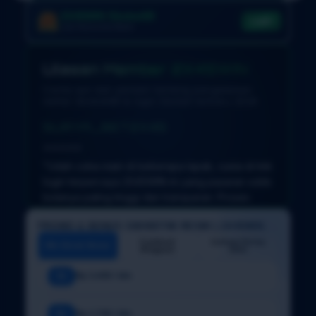
2X45WIN Sbobet88
Login
Link Resmi Anti Blokir
Ulasan Member 2X45WIN
Cerita asli dari pemain tentang pengalaman
daftar Sbobet88 & login Sbobet terbaru 2026
ANDI_PARLAY88
⭐⭐⭐⭐⭐
"Sumpah, baru kali ini nemu agen Sbobet88
resmi yang beneran amanah. WD puluhan juta
tadi siang gak pake lama langsung cair ke
rekening dalam 2 menit. Emang bener di
PROMO & BONUS SBOBET88 RESMI | 2X45WIN
2X45WIN menang berapapun pasti dibayar
lunas!"
Cashback
Jackpot Parlay
Win Streak Bonus
Mingguan
2026
3x
Rp 3.400 / bln
6x
Rp 1.700 / bln