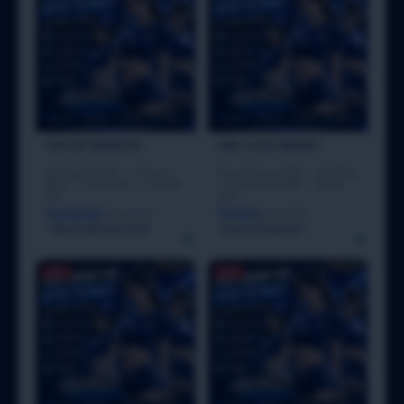
DAFTAR SBOBET88
LINK LOGIN SBOBET
Min Depo Rp 10K
|
Proses 2
Akses Terbaru 2026
|
Anti Blokir
Menit
|
100% Aman
|
Free ID
|
Responsif Mobile
|
Bebas
VIP
VPN
Gampang
Terbaru
Daftar Gratis
Akses 2026
Ribuan Member Aktif
Bebas Hambatan
HOT
LITE