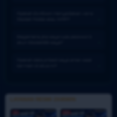
OVO, GoPay, LinkAja), hingga sistem scan
Batas minimum deposit di situs kami
QRIS yang instan.
sangat terjangkau, yaitu hanya
Apakah 2x45win menyediakan versi
Rp10.000 saja. Sementara untuk
Sbobet Mobile atau WAP?
penarikan dana (withdraw) minimum
adalah Rp50.000, tanpa ada potongan
Tentu saja. Semua link alternatif dari
biaya sepeser pun.
2x45win sudah otomatis mendeteksi
Bagaimana jika saya lupa password
perangkat Anda. Jika Anda
akun Sbobet88 saya?
mengaksesnya lewat HP, sistem akan
mengarahkan ke tampilan Sbobet Mobile
Jangan panik. Anda bisa langsung
atau Sbobet WAP yang super ringan dan
menghubungi tim customer service kami
hemat kuota.
Apakah data pribadi saya aman saat
via Livechat atau WhatsApp resmi
bermain di situs ini?
2x45win yang aktif 24 jam nonstop. Tim
kami akan membantu proses riset
Keamanan Anda adalah prioritas kami.
password Anda dengan aman dan
2x45win menggunakan sistem enkripsi
cepat.
data tercanggih yang menjamin seluruh
informasi pribadi dan riwayat transaksi
Anda terjaga rapat dari pihak ketiga
LAYANAN RESMI 2X45WIN
mana pun.
VIP
NEW