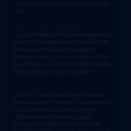
mendapatkan kredensial akun VIP Sbobet
Anda:
1
Akses Link Login Resmi Sbobet
Kunjungi tautan beranda tepercaya kami di
https://techappsguide.com/, lalu klik opsi
daftar untuk dialihkan secara aman
langsung menuju server pengisian data
terenkripsi yang **terjamin bebas nawala
atau pemblokiran internet positif**.
2
Proses Daftar Sbobet88 Secara Valid
Isi formulir pendaftaran dengan data diri
Anda yang valid. Masukkan nama lengkap
sesuai rekening bank, nomor kontak
WhatsApp aktif, serta pilih metode
pembayaran utama (QRIS, Bank Lokal