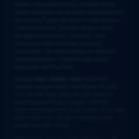
Melalui integrasi teknologi muktahir, Anda
dapat memantau pergerakan bursa pasaran
liga cacing hingga liga besar Eropa secara
*real-time* lewat desktop maupun versi
genggam yang super responsif. Kami
menyajikan kalkulasi odds yang adil,
transparan, dan kompetitif guna menjamin
nilai kemenangan maksimal bagi setiap
keputusan betting Anda.
Sebagai
agen sbobet resmi
, 2X45WIN
bangga menjadi pilihan utama bagi ratusan
ribu member aktif yang mencari pasaran
terlengkap berkualitas tinggi, mulai dari
Asian Handicap (HDP), Over Under (O/U), Odd
Even (O/E), 1x2, Outright, hingga taruhan
sepak bola jalan dunia.
Pahami Jenis Taruhan Judi