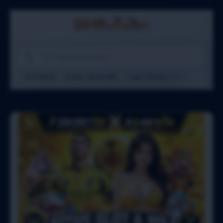
2X45WIN
Daftar Sbobet88
Login Sbobet Terbaru 2026
2X45WIN
/
Daftar Sbobet88
/
Login Sbobet Terbaru
/
2X45WIN – SBOBET88 Resmi | Agen Bola Terpercaya No.1 Indonesia