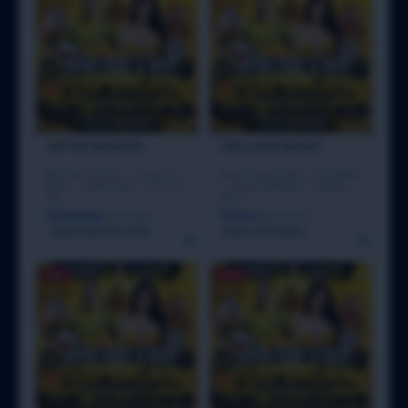
DAFTAR SBOBET88
LINK LOGIN SBOBET
Min Depo Rp 10K
|
Proses 2
Akses Terbaru 2026
|
Anti Blokir
Menit
|
100% Aman
|
Free ID
|
Responsif Mobile
|
Bebas
VIP
VPN
Gampang
Terbaru
Daftar Gratis
Akses 2026
Ribuan Member Aktif
Bebas Hambatan
HOT
LITE