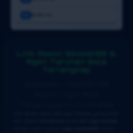
12x
Rp 900 / bln
Estimasi bonus otomatis masuk sesuai dengan perhitungan sistem transparan agen resmi 2X45WIN.
Link Resmi Sbobet88 &
Agen Taruhan Bola
Terlengkap
2X45WIN – SBOBET88
Resmi | Agen Bola
Terpercaya No.1 Indonesia
Cari akses alternatif login Sbobet yang aman
dan stabil?
2X45WIN
sedia
link login sbobet
terbaru dan rujukan
login sbobet88
resmi