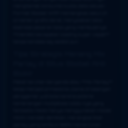
menghemat konsumsi kuota data seluler.
Format Sbobet WAP memangkas seluruh
ornamen grafis berat, menyisakan teks
esensial pasaran bola yang membuatnya
**memiliki kecepatan loading super cepat**
tanpa kendala lag sedikit pun.
Tips Strategis Menang Mix
Parlay di Situs Sbobet Anti
Blokir
Paket taruhan berganda atau **Mix Parlay**
tetap menjadi primadona utama di kalangan
penggemar judi bola karena potensi
kemenangan multiplikasi odds-nya yang
fantastis meski hanya menggunakan modal
minim. Kendati demikian, merangkai tiket
parlay yang tembus 100% memerlukan