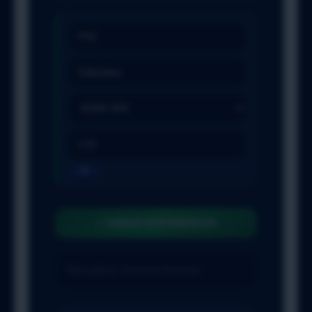
✕
+ TAMBAH PERTANDINGAN