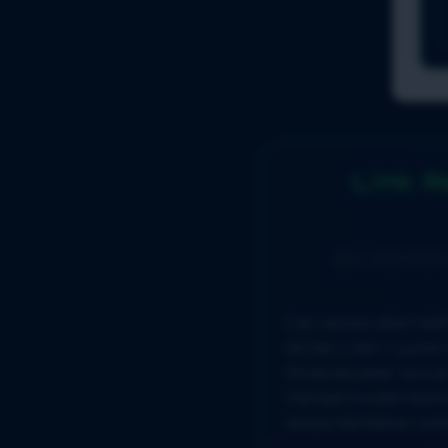
Link R
2X45WIN:
Cari akses alternati
terbaru dan rujuka
Anda berjalan lancar
mempermudah bettor 
tanpa hambatan sist