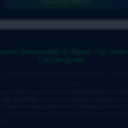
PASANG MIX PARLAY
esmi Sbobet88 & Agen Taruhan
Terlengkap
 Link Resmi Sbobet88 & Agen Taruh
Terlengkap
f login Sbobet yang aman dan stabil?
2X45WIN
sedia
link
n
login sbobet88
resmi untuk memastikan pengalaman be
 tanpa terkendala pemblokiran ISP. Sebagai distributor be
mendapatkan jalur pintas termudah menuju pasaran jud
em.