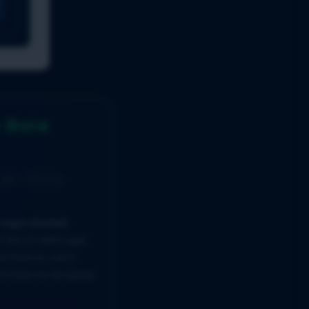
 Bola
an Bola
 login sbobet
rtaruh olahraga
rlisensi, kami
i bola terlengkap