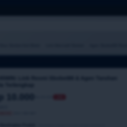
Situs Sbobet Anti Blokir
Link Alternatif Sbobet
Agen Sbobet88 Res
et88 & Agen Taruhan Bola Terlengkap
45WIN: Link Resmi Sbobet88 & Agen Taruhan
la Terlengkap
p 10.000
Rp 50.000
-20%
ual 2
OBET88
SKU:
SBO BET
Bandingkan Produk
Bandingkan hingga 5 produk dengan bantuan AI