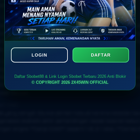
adalah 4 jenis pasaran taruhan olahraga terpopuler:
ndicap (HDP)
dasarkan hasil akhir waktu normal 2x45 menit menggun
oor)** dari tim unggulan ke tim non-unggulan. Hasil mena
engah, atau kalah penuh akan dihitung berdasarkan akumu
au ditambah nilai voor tersebut.
LOGIN
DAFTAR
der (OU)
g sangat diminati karena praktis tanpa perlu menebak t
Daftar Sbobet88 & Link Login Sbobet Terbaru 2026 Anti Blokir
prediksi apakah **total akumulasi gol** dari kedua bela
© COPYRIGHT 2026 2X45WIN OFFICIAL
*Over*) atau kurang dari (*Under*) batas nilai pasaran yan
usat Sbobet.
n (OE)
50 yang sangat disukai pemain kasual karena kesederh
nalisis statistik akhir pertandingan sepak bola terseb
ngan angka **Ganjil (Odd)** seperti 1-0, 2-1 atau **Genap 