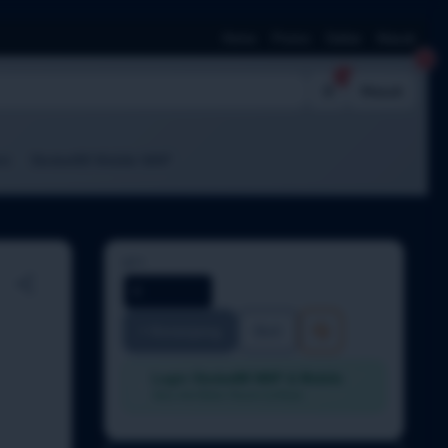
Home
Promo
Daftar
Masuk
0
0
🛒
Masuk
mi
Sbobet88 Mobile WAP
QTY
+ Keranjang
Beli
Login Sbobet88 WAP & Mobile
📱
Situs Anti Blokir Resmi 2x45win