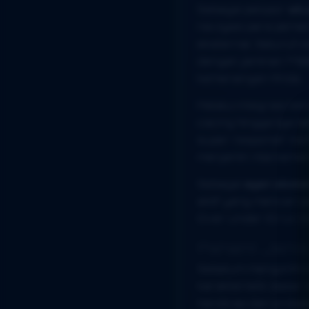
Sebagai pelopor
sit
navigasi para pemai
eksternal. Seluruh s
dengan jaminan **10
kemenangan Anda.
Melalui integrasi t
cacing hingga liga 
super responsif. Kam
menjamin nilai keme
Sebagai
agen sbobe
aktif yang mencari p
Over Under (O/U), Od
Pahami Jeni
Sebelum mengonfirma
karakteristik dasar
handicap dan probab