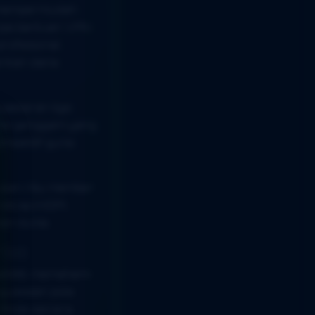
r mempermudah
anpa bantuan VPN
profesional
rikan dana
 pasaran liga
ersi genggam yang
ompetitif guna
tusan ribu member
ndicap (HDP),
lan dunia.
T88
et88, memahami
nguasaan pola
) Anda secara