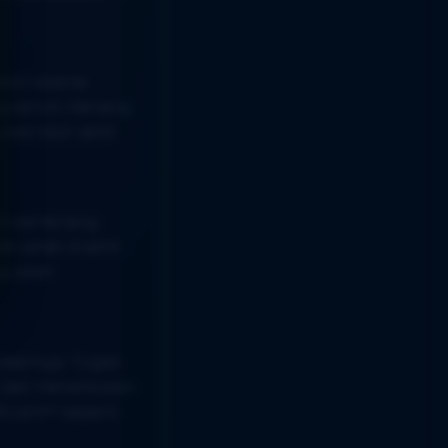
akan skema
ng penuh, menang
lasi skor akhir
im pemenang.
h pihak di akhir
g telah
anaannya. Tugas
ut dan menentukan
(Even)** seperti