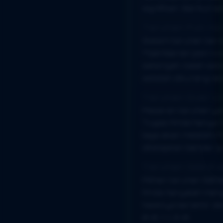
signifikan. Berikut 
Taruhan Full Ha
Sistem taruhan ber
**pemberian poin (v
setengah, kalah set
setelah dikurangi at
Taruhan Over Un
Pasaran taruhan yan
Tugas Anda hanya mem
laga akan melebihi (
ditetapkan bandar p
Taruhan Odd Eve
Pilihan taruhan 50:
Anda hanyalah menga
hasilnya berakhir de
0-0, 1-1, 2-0.