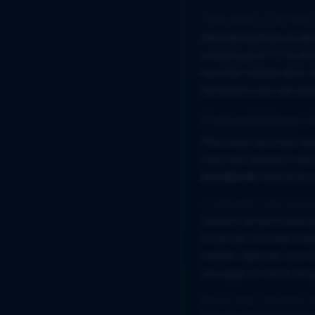
Taruhan Correct
Metode bertaruh den
(misalnya 2-1, 1-3, 0
taruhan tebak skor d
fantastis dan berli
Fleksibilita
Aktivitas taruhan se
internet ataupun sin
2X45WIN
mendukung
📱 SBOBET88 Mobi
Sistem antarmuka b
Android. Format mob
instan, laporan liv
secepat 2 menit la
📠 Format SBOBET