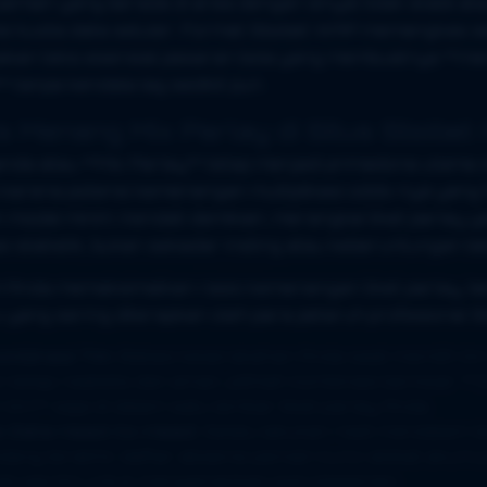
pemain yang berada di area dengan sinyal tidak stabil ata
 kuota data seluler. Format Sbobet WAP memangkas s
sakan teks esensial pasaran bola yang membuatnya **mem
* tanpa kendala lag sedikit pun.
s Menang Mix Parlay di Situs Sbobet A
nda atau **Mix Parlay** tetap menjadi primadona utama 
 karena potensi kemenangan multiplikasi odds-nya yang 
odal minim. Kendati demikian, merangkai tiket parlay 
 statistik, bukan sekadar insting atau keberuntungan be
nda memaksimalkan rasio kemenangan tiket parlay, ber
u yang sering diterapkan oleh para petaruh profesional S
mbinasi Tim:
Batasi keserakahan Anda saat memilih ti
tetap realistis dan aman, pilihlah kombinasi berkisar **
 tim** saja di dalam satu lembar tiket parlay Anda.
s Data Head-to-Head:
Selalu lakukan riset mendalam t
ang terakhir, daftar absensi pemain kunci akibat akumul
otivasi tim untuk mengamankan poin klasemen.