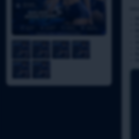
Inf
M
P
M
(
A
J
R
D